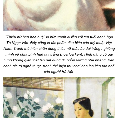
"Thiếu nữ bên hoa huệ" là bức tranh đi liền với tên tuổi danh họa
Tô Ngọc Vân. Đây cũng là tác phẩm tiêu biểu của mỹ thuật Việt
Nam. Tranh thể hiện chân dung thiếu nữ mặc áo dài trắng nghiêng
mình về phía bình huệ tây trắng (hoa loa kèn). Hình dáng cô gái
cùng không gian toát lên nét dung dị, buồn vương nhẹ nhàng. Bên
cạnh giá trị nghệ thuật, tranh thể hiện thú chơi hoa loa kèn tao nhã
của người Hà Nội.