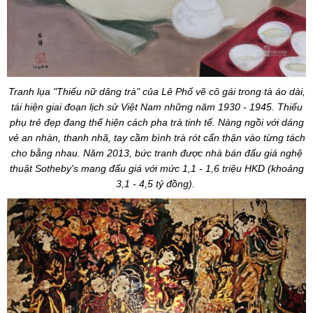
Tranh lụa "Thiếu nữ dâng trà" của Lê Phổ vẽ cô gái trong tà áo dài,
tái hiện giai đoạn lịch sử Việt Nam những năm 1930 - 1945. Thiếu
phụ trẻ đẹp đang thể hiện cách pha trà tinh tế. Nàng ngồi với dáng
vẻ an nhàn, thanh nhã, tay cầm bình trà rót cẩn thận vào từng tách
cho bằng nhau. Năm 2013, bức tranh được nhà bán đấu giá nghệ
thuật Sotheby's mang đấu giá với mức 1,1 - 1,6 triệu HKD (khoảng
3,1 - 4,5 tỷ đồng).