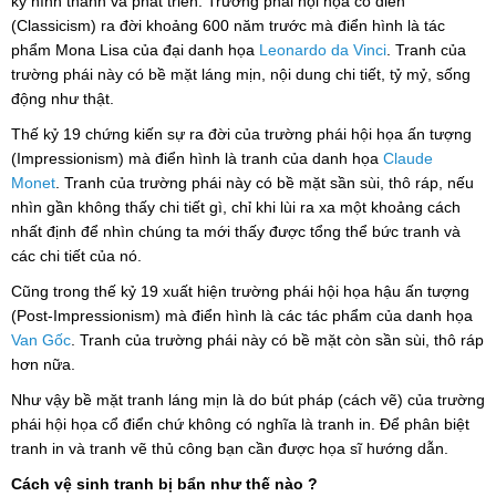
kỷ hình thành và phát triển. Trường phái hội họa cổ điển
(Classicism
) ra đời khoảng 600 năm trước mà điển hình là tác
phẩm Mona Lisa của đại danh họa
Leonardo da Vinci
. Tranh của
trường phái này có bề mặt láng mịn, nội dung chi tiết, tỷ mỷ, sống
động như thật.
Thế kỷ 19 chứng kiến sự ra đời của trường phái hội họa ấn tượng
(Impressionism
) mà điển hình là tranh của danh họa
Claude
Monet
. Tranh của trường phái này có bề mặt sần sùi, thô ráp, nếu
nhìn gần không thấy chi tiết gì, chỉ khi lùi ra xa một khoảng cách
nhất định để nhìn chúng ta mới thấy được tổng thể bức tranh và
các chi tiết của nó.
Cũng trong thế kỷ 19 xuất hiện trường phái hội họa hậu ấn tượng
(Post-Impressionism) mà điển hình là các tác phẩm của danh họa
Van Gốc
. Tranh của trường phái này có bề mặt còn sần sùi, thô ráp
hơn nữa.
Như vậy bề mặt tranh láng mịn là do bút pháp (cách vẽ) của trường
phái hội họa cổ điển chứ không có nghĩa là tranh in. Để phân biệt
tranh in và tranh vẽ thủ công bạn cần được họa sĩ hướng dẫn.
Cách vệ sinh tranh bị bẩn như thế nào ?