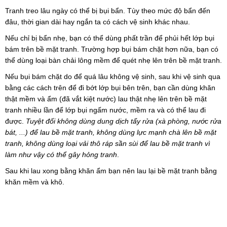
Tranh treo lâu ngày có thể bị bụi bẩn. Tùy theo mức độ bẩn đến
đâu, thời gian dài hay ngắn ta có cách vệ sinh khác nhau.
Nếu chỉ bị bẩn nhẹ, bạn có thể dùng phất trần để phủi hết lớp bụi
bám trên bề mặt tranh. Trường hợp bụi bám chặt hơn nữa, bạn có
thể dùng loại bàn chải lông mềm để quét nhẹ lên trên bề mặt tranh.
Nếu bụi bám chặt do để quá lâu không vệ sinh, sau khi vệ sinh qua
bằng các cách trên để đi bớt lớp bụi bên trên, bạn cần dùng khăn
thật mềm và ẩm (đã vắt kiệt nước) lau thật nhẹ lên trên bề mặt
tranh nhiều lần để lớp bụi ngấm nước, mềm ra và có thể lau đi
được.
Tuyệt đối không dùng dung dịch tẩy rửa (xà phòng, nước rửa
bát, ...) để lau bề mặt tranh, không dùng lực mạnh chà lên bề mặt
tranh, không dùng loại vải thô ráp sần sùi để lau bề mặt tranh vì
làm như vậy có thể gây hỏng tranh
.
Sau khi lau xong bằng khăn ẩm bạn nên lau lại bề mặt tranh bằng
khăn mềm và khô.