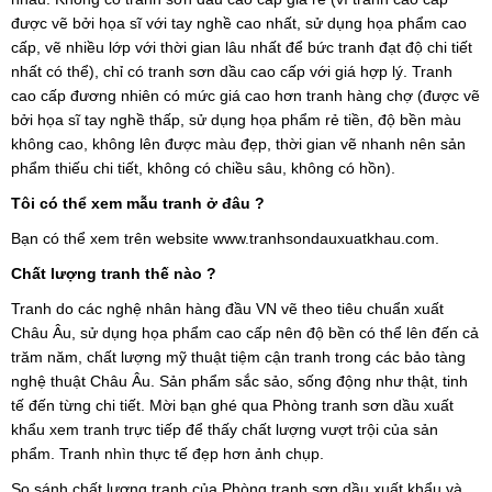
được vẽ bởi họa sĩ với tay nghề cao nhất, sử dụng họa phẩm cao
cấp, vẽ nhiều lớp với thời gian lâu nhất để bức tranh đạt độ chi tiết
nhất có thể), chỉ có tranh sơn dầu cao cấp với giá hợp lý. Tranh
cao cấp đương nhiên có mức giá cao hơn tranh hàng chợ (được vẽ
bởi họa sĩ tay nghề thấp, sử dụng họa phẩm rẻ tiền, độ bền màu
không cao, không lên được màu đẹp, thời gian vẽ nhanh nên sản
phẩm thiếu chi tiết, không có chiều sâu, không có hồn).
Tôi có thể xem mẫu tranh ở đâu ?
Bạn có thể xem trên website www.tranhsondauxuatkhau.com.
Chất lượng tranh thế nào ?
Tranh do các nghệ nhân hàng đầu VN vẽ theo tiêu chuẩn xuất 
Châu Âu, sử dụng họa phẩm cao cấp nên độ bền có thể lên đến cả 
trăm năm, chất lượng mỹ thuật tiệm cận tranh trong các bảo tàng 
nghệ thuật Châu Âu. 
Sản phẩm sắc sảo, sống động như thật, tinh
tế đến từng chi tiết. Mời bạn ghé qua Phòng tranh sơn dầu xuất
khẩu xem tranh trực tiếp để thấy chất lượng vượt trội của sản
phẩm. Tranh nhìn thực tế đẹp hơn ảnh chụp.
So sánh chất lượng tranh của Phòng tranh sơn dầu xuất khẩu và