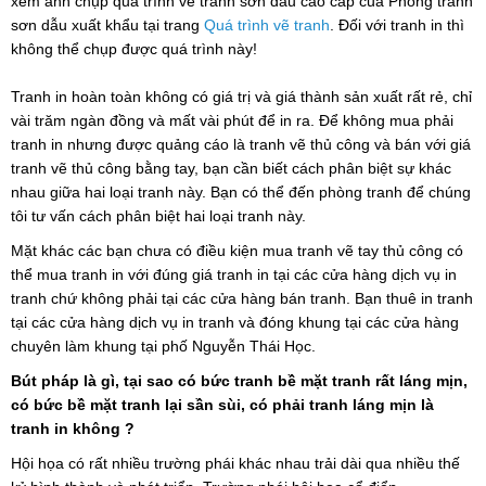
xem ảnh chụp quá trình vẽ tranh sơn dầu cao cấp của Phòng tranh
sơn dẫu xuất khẩu tại trang
Quá trình vẽ tranh
. Đối với tranh in thì
không thể chụp được quá trình này!
Tranh in hoàn toàn không có giá trị và giá thành sản xuất rất rẻ, chỉ
vài trăm ngàn đồng và mất vài phút để in ra. Để không mua phải
tranh in nhưng được quảng cáo là tranh vẽ thủ công và bán với giá
tranh vẽ thủ công bằng tay, bạn cần biết cách phân biệt sự khác
nhau giữa hai loại tranh này. Bạn có thể đến phòng tranh để chúng
tôi tư vấn cách phân biệt hai loại tranh này.
Mặt khác các bạn chưa có điều kiện mua tranh vẽ tay thủ công có
thể mua tranh in với đúng giá tranh in tại các cửa hàng dịch vụ in
tranh chứ không phải tại các cửa hàng bán tranh. Bạn thuê in tranh
tại các cửa hàng dịch vụ in tranh và đóng khung tại các cửa hàng
chuyên làm khung tại phố Nguyễn Thái Học.
Bút pháp là gì, tại sao có bức tranh bề mặt tranh rất láng mịn,
có bức bề mặt tranh lại sần sùi, có phải tranh láng mịn là
tranh in không ?
Hội họa có rất nhiều trường phái khác nhau trải dài qua nhiều thế