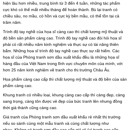
hiện lâu hơn nhiều, trung bình từ 3 đến 4 tuần, những tác phẩm
cực khó có thể mất nhiều tháng để hoàn thành. Bù lại tranh có
chiều sâu, no mầu, có hồn và cực kỳ bền mầu, có thể tồn tại cả
trăm năm.
Trình độ tay nghề của họa sĩ càng cao thì chất lượng mỹ thuật và
độ bền sản phẩm càng cao. Trình độ tay nghề cao đòi hỏi họa sĩ
phải có rất nhiều năm kinh nghiệm và thực sự có tài năng thiên
bẩm. Những họa sĩ trình độ tay nghề cao thực sự rất hiếm. Các
họa sĩ của Phòng tranh sơn dầu xuất khẩu đều là những họa sĩ
hàng đầu của Việt Nam trong lĩnh vực chuyên môn của mình, với
hơn 25 năm kinh nghiệm vẽ tranh cho thị trường Châu Âu.
Họa phẩm càng cao cấp thì chất lượng mỹ thuật và độ bền của sản
phẩm càng cao.
Khung tranh có nhiều loại, khung càng cao cấp thì càng đẹp, càng
sang trọng, càng tôn được vẻ đẹp của bức tranh lên nhưng đồng
thời giá thành cũng càng cao.
Giá tranh của Phòng tranh sơn dầu xuất khẩu rẻ nhất thị trường
nếu so sánh cùng một mẫu tranh và cùng chất lượng như
nhau. Không có tranh sơn dầu cao cấp giá rẻ (vì tranh cao cấp