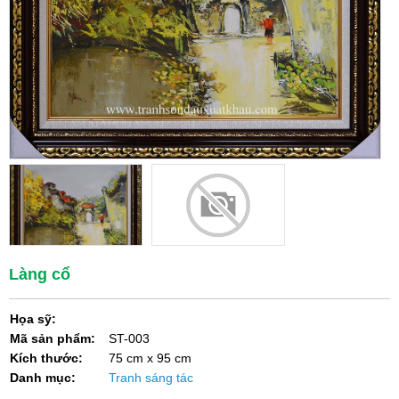
Làng cổ
Họa sỹ:
Mã sản phẩm:
ST-003
Kích thước:
75 cm x 95 cm
Danh mục:
Tranh sáng tác