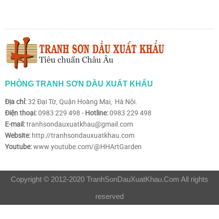
PHÒNG TRANH SƠN DẦU XUẤT KHẨU
Địa chỉ:
32 Đại Từ, Quận Hoàng Mai, Hà Nội.
Điện thoại:
0983 229 498 -
Hotline:
0983 229 498
E-mail:
tranhsondauxuatkhau@gmail.com
Website:
http://tranhsondauxuatkhau.com
Youtube:
www.youtube.com/@HHArtGarden
Copyright © 2012-2020 TranhSonDauXuatKhau.Com All rights
reserved