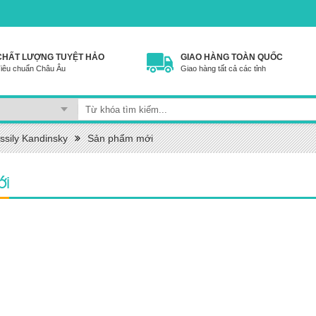
CHẤT LƯỢNG TUYỆT HẢO
GIAO HÀNG TOÀN QUỐC
iêu chuẩn Châu Âu
Giao hàng tất cả các tỉnh
ssily Kandinsky
Sản phẩm mới
ới