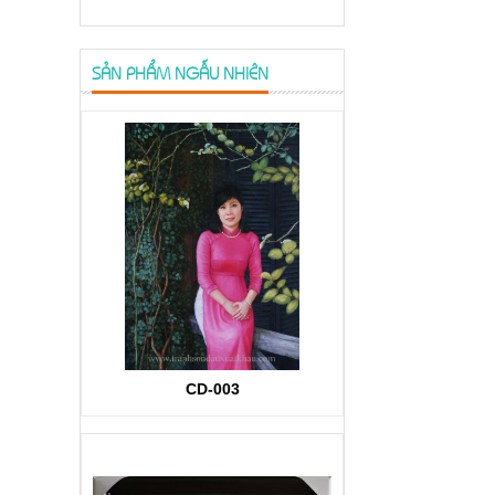
thuật Phong Thủy thì đã rất thịnh
hành. Tranh Phong Thủy là một loại
tranh được thiết kế...
SẢN PHẨM NGẪU NHIÊN
CD-003