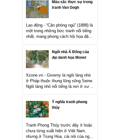
Màu sắc thực sự trong
tranh Van Gogh
Lao động - “Căn phòng ngủ” (1888) là
một trong những bức tranh nổi tiếng
nhất, mang phong cách hội họa đặc
trưng của Van Gogh với sắc vàng
rực rỡ của chiếc giường đối lập
Ngôi nhà Á Đông của
mạnh mẽ với màu...
đại danh họa Monet
Xzone.vn - Giverny là ngôi làng nhỏ
ở Pháp thuộc thung lũng sông Seine.
Ngôi làng nhỏ nổi tiếng là nơi ở xưa
kia của đại danh họa Claude Monet.
Ý nghĩa tranh phong
thủy
Tranh Phong Thủy trước đây ít hoặc
chưa từng xuất hiện ở Việt Nam,
nhưng ở Trung Hoa, cái nôi của nghệ