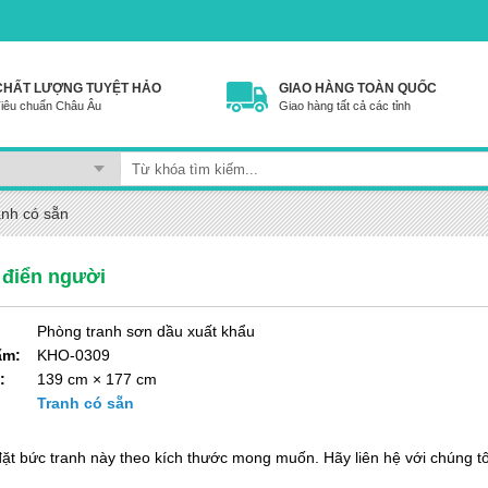
CHẤT LƯỢNG TUYỆT HẢO
GIAO HÀNG TOÀN QUỐC
iêu chuẩn Châu Âu
Giao hàng tất cả các tỉnh
anh có sẵn
 điển người
Phòng tranh sơn dầu xuất khẩu
ẩm:
KHO-0309
:
139 cm × 177 cm
:
Tranh có sẵn
đặt bức tranh này theo kích thước mong muốn. Hãy liên hệ với chúng tô