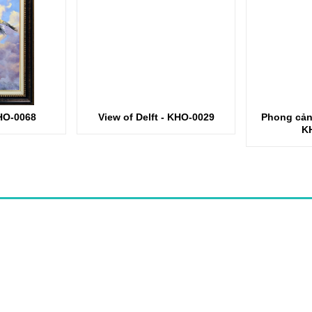
HO-0068
View of Delft - KHO-0029
Phong cảnh
K