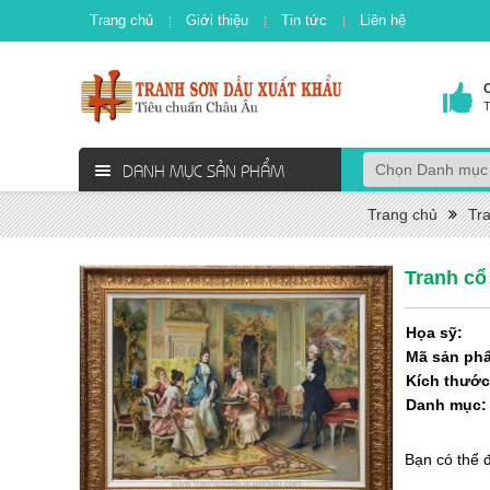
Trang chủ
Giới thiệu
Tin tức
Liên hệ
T
DANH MỤC SẢN PHẨM
Trang chủ
Tr
Tranh cổ
Họa sỹ:
Mã sản ph
Kích thước
Danh mục
Bạn có thể 