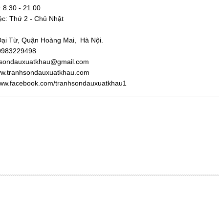
:
8.30 - 21.00
ệc: Thứ 2 - Chủ Nhật
Đại Từ, Quận Hoàng Mai, Hà Nội.
 0983229498
nhsondauxuatkhau@gmail.com
ww.tranhsondauxuatkhau.com
ww.facebook.com/tranhsondauxuatkhau1