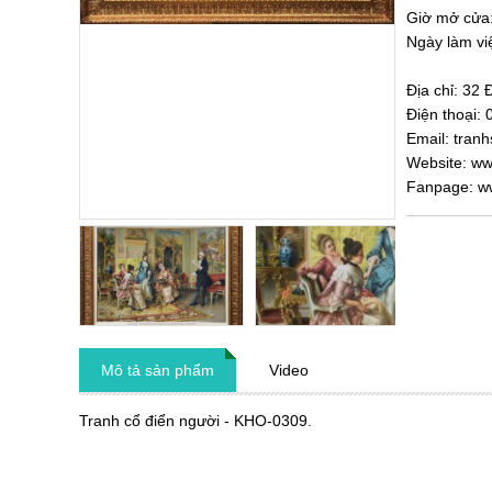
Giờ mở cửa
Ngày làm vi
Địa chỉ:
32 
Điện thoại:
Email: tra
Website: w
Fanpage: w
Mô tả sản phẩm
Video
Tranh cổ điển người - KHO-0309.