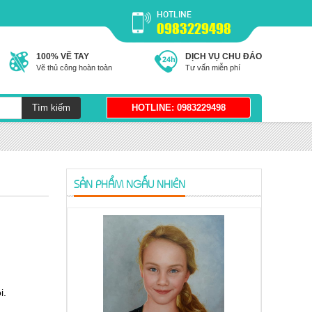
HOTLINE
0983229498
100% VẼ TAY
DỊCH VỤ CHU ĐÁO
Vẽ thủ công hoàn toàn
Tư vấn miễn phí
SẢN PHẨM NGẪU NHIÊN
i.