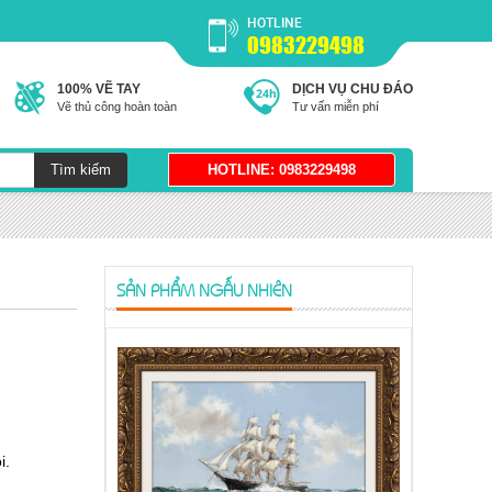
HOTLINE
0983229498
100% VẼ TAY
DỊCH VỤ CHU ĐÁO
Vẽ thủ công hoàn toàn
Tư vấn miễn phí
SẢN PHẨM NGẪU NHIÊN
i.