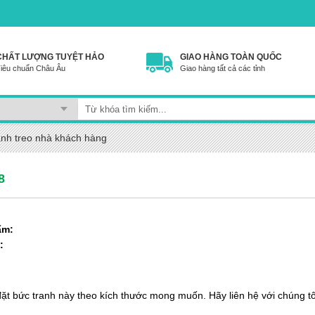
CHẤT LƯỢNG TUYỆT HẢO
GIAO HÀNG TOÀN QUỐC
iêu chuẩn Châu Âu
Giao hàng tất cả các tỉnh
anh treo nhà khách hàng
8
ẩm:
:
:
đặt bức tranh này theo kích thước mong muốn. Hãy liên hệ với chúng tô