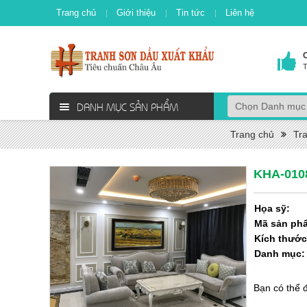
Trang chủ
Giới thiệu
Tin tức
Liên hệ
T
DANH MỤC SẢN PHẨM
Trang chủ
Tr
KHA-010
Họa sỹ:
Mã sản ph
Kích thước
Danh mục
Bạn có thể 