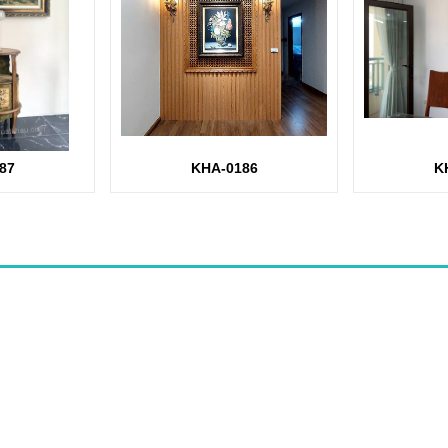
87
KHA-0186
K