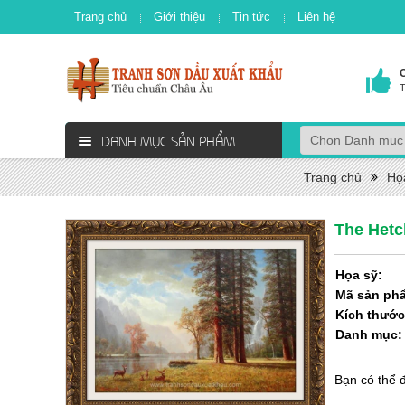
Trang chủ
Giới thiệu
Tin tức
Liên hệ
T
DANH MỤC SẢN PHẨM
Trang chủ
Họa
The Hetch
Họa sỹ:
Mã sản ph
Kích thước
Danh mục
Bạn có thể 