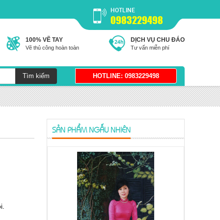
HOTLINE
0983229498
100% VẼ TAY
DỊCH VỤ CHU ĐÁO
Vẽ thủ công hoàn toàn
Tư vấn miễn phí
SẢN PHẨM NGẪU NHIÊN
i.