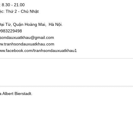
:
8.30 - 21.00
ệc: Thứ 2 - Chủ Nhật
Đại Từ, Quận Hoàng Mai, Hà Nội.
 0983229498
nhsondauxuatkhau@gmail.com
ww.tranhsondauxuatkhau.com
ww.facebook.com/tranhsondauxuatkhau1
Albert Bierstadt.