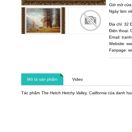
Giờ mở cửa
Ngày làm vi
Địa chỉ:
32 
Điện thoại:
Email: tra
Website: w
Fanpage: w
Mô tả sản phẩm
Video
Tác phẩm
The Hetch Hetchy Valley, California
của danh họa 