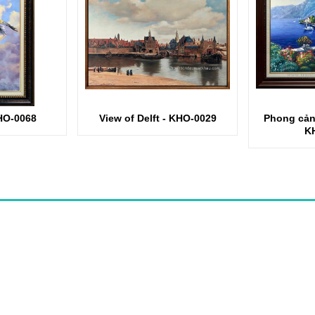
HO-0068
View of Delft - KHO-0029
Phong cảnh
K