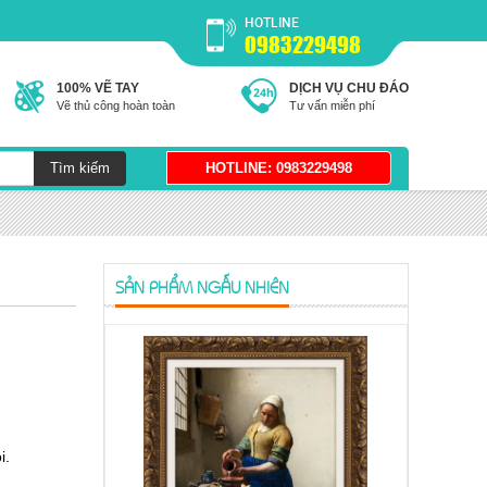
HOTLINE
0983229498
100% VẼ TAY
DỊCH VỤ CHU ĐÁO
Vẽ thủ công hoàn toàn
Tư vấn miễn phí
SẢN PHẨM NGẪU NHIÊN
i.