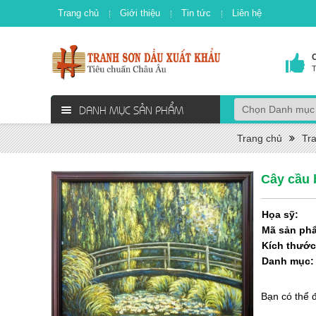
Trang chủ
Giới thiệu
Tin tức
Liên hệ
T
DANH MỤC SẢN PHẨM
Trang chủ
Tr
Cây cầu 
Họa sỹ:
Mã sản ph
Kích thước
Danh mục
Bạn có thể 